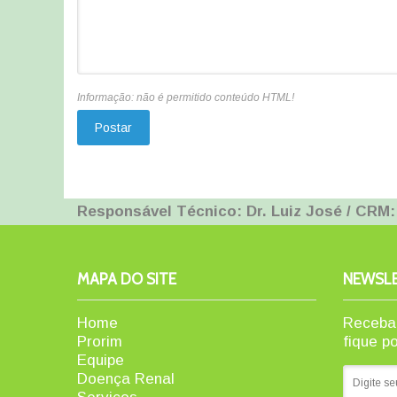
Informação: não é permitido conteúdo HTML!
Responsável Técnico: Dr. Luiz José / CRM:
MAPA DO SITE
NEWSL
Home
Receba 
Prorim
fique p
Equipe
Doença Renal