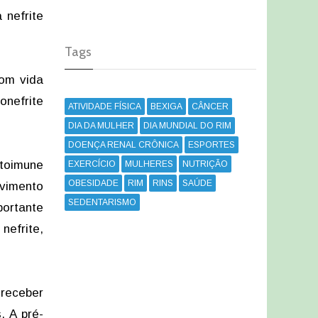
 nefrite
Tags
com vida
onefrite
ATIVIDADE FÍSICA
BEXIGA
CÂNCER
DIA DA MULHER
DIA MUNDIAL DO RIM
DOENÇA RENAL CRÔNICA
ESPORTES
utoimune
EXERCÍCIO
MULHERES
NUTRIÇÃO
OBESIDADE
RIM
RINS
SAÚDE
lvimento
SEDENTARISMO
portante
nefrite,
receber
. A pré-