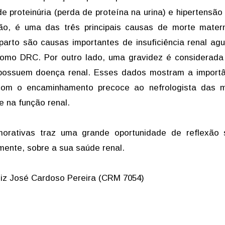
 proteinúria (perda de proteína na urina) e hipertensão a
ção, é uma das três principais causas de morte mater
parto são causas importantes de insuficiência renal ag
como DRC. Por outro lado, uma gravidez é considerada
possuem doença renal. Esses dados mostram a importâ
com o encaminhamento precoce ao nefrologista das m
e na função renal.
morativas traz uma grande oportunidade de reflexão 
mente, sobre a sua saúde renal.
Luiz José Cardoso Pereira (CRM 7054)