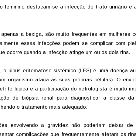
o feminino destacam-se a infecção do trato urinário e a
m apenas a bexiga, são muito frequentes em mulheres 
ualmente essas infecções podem se complicar com piel
e ocorre quando a infecção atinge um ou os dois rins.
, o lúpus eritematoso sistêmico (LES) é uma doença a
m organismo ataca as suas próprias células). O envo
rite lúpica e a participação do nefrologista é muito im
ção de biópsia renal para diagnosticar a classe da 
olhendo o tratamento mais adequado.
ções envolvendo a gravidez não poderiam deixar de 
sentar complicações que frequentemente afetam os rins