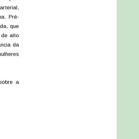
rterial,
na. Pré-
uda, que
 de alto
ncia da
ulheres
sobre a