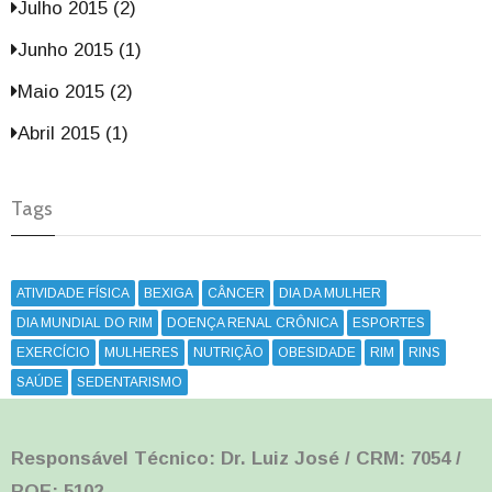
Julho 2015 (2)
Junho 2015 (1)
Maio 2015 (2)
Abril 2015 (1)
Tags
ATIVIDADE FÍSICA
BEXIGA
CÂNCER
DIA DA MULHER
DIA MUNDIAL DO RIM
DOENÇA RENAL CRÔNICA
ESPORTES
EXERCÍCIO
MULHERES
NUTRIÇÃO
OBESIDADE
RIM
RINS
SAÚDE
SEDENTARISMO
Responsável Técnico: Dr. Luiz José / CRM: 7054 /
RQE: 5102