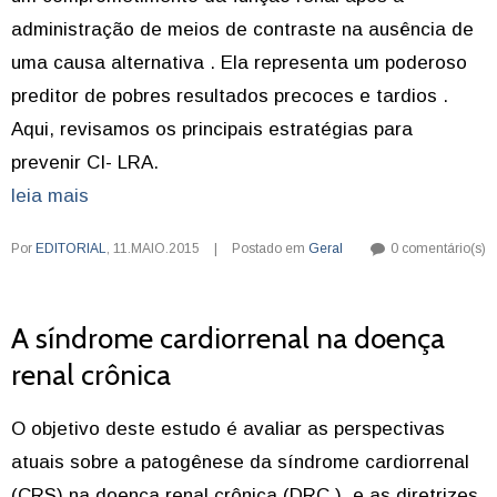
administração de meios de contraste na ausência de
uma causa alternativa . Ela representa um poderoso
preditor de pobres resultados precoces e tardios .
Aqui, revisamos os principais estratégias para
prevenir CI- LRA.
leia mais
Por
EDITORIAL
,
11.MAIO.2015
|
Postado em
Geral
0 comentário(s)
A síndrome cardiorrenal na doença
renal crônica
O objetivo deste estudo é avaliar as perspectivas
atuais sobre a patogênese da síndrome cardiorrenal
(CRS) na doença renal crônica (DRC ), e as diretrizes