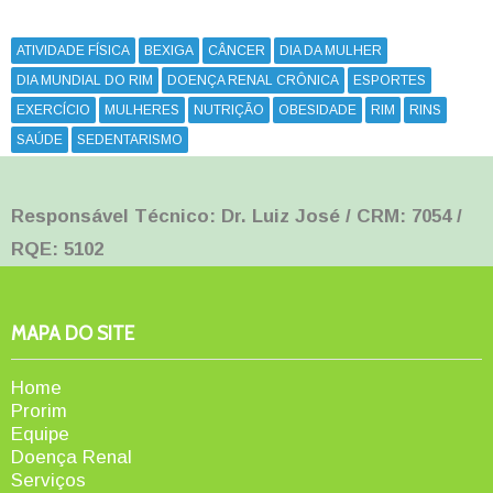
ATIVIDADE FÍSICA
BEXIGA
CÂNCER
DIA DA MULHER
DIA MUNDIAL DO RIM
DOENÇA RENAL CRÔNICA
ESPORTES
EXERCÍCIO
MULHERES
NUTRIÇÃO
OBESIDADE
RIM
RINS
SAÚDE
SEDENTARISMO
Responsável Técnico: Dr. Luiz José / CRM: 7054 /
RQE: 5102
MAPA DO SITE
Home
Prorim
Equipe
Doença Renal
Serviços