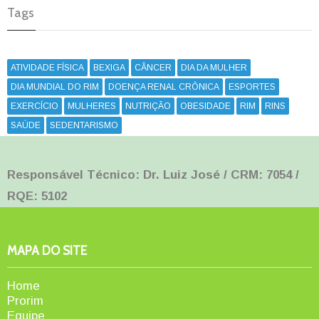
Tags
ATIVIDADE FÍSICA
BEXIGA
CÂNCER
DIA DA MULHER
DIA MUNDIAL DO RIM
DOENÇA RENAL CRÔNICA
ESPORTES
EXERCÍCIO
MULHERES
NUTRIÇÃO
OBESIDADE
RIM
RINS
SAÚDE
SEDENTARISMO
Responsável Técnico: Dr. Luiz José / CRM: 7054 /
RQE: 5102
MAPA DO SITE
Home
Prorim
Equipe